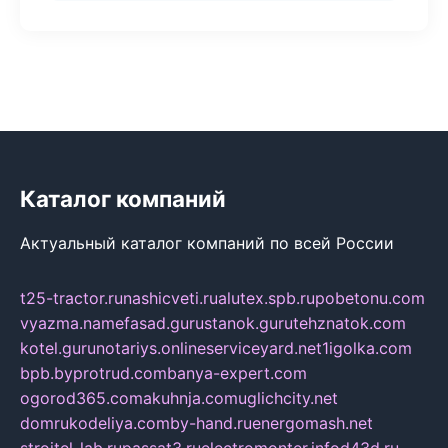
Каталог компаний
Актуальный каталог компаний по всей России
t25-tractor.ru
nashicveti.ru
alutex.spb.ru
pobetonu.com
vyazma.name
fasad.guru
stanok.guru
tehznatok.com
kotel.guru
notariys.online
serviceyard.net
1igolka.com
bpb.by
protrud.com
banya-expert.com
ogorod365.com
akuhnja.com
uglichcity.net
domrukodeliya.com
by-hand.ru
energomash.net