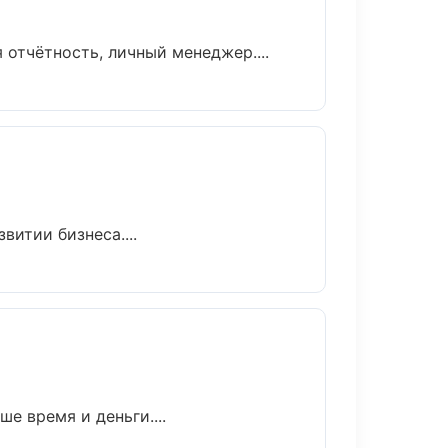
отчётность, личный менеджер....
витии бизнеса....
е время и деньги....