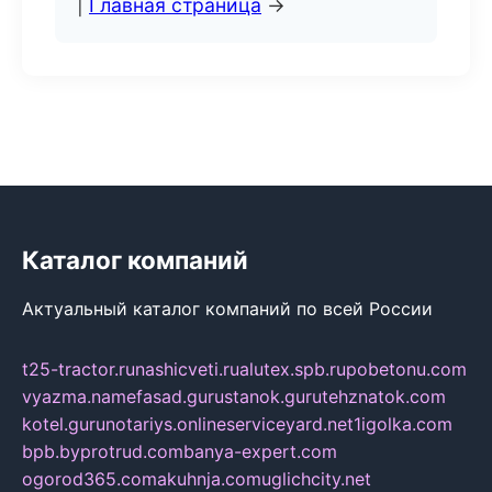
|
Главная страница
→
Каталог компаний
Актуальный каталог компаний по всей России
t25-tractor.ru
nashicveti.ru
alutex.spb.ru
pobetonu.com
vyazma.name
fasad.guru
stanok.guru
tehznatok.com
kotel.guru
notariys.online
serviceyard.net
1igolka.com
bpb.by
protrud.com
banya-expert.com
ogorod365.com
akuhnja.com
uglichcity.net