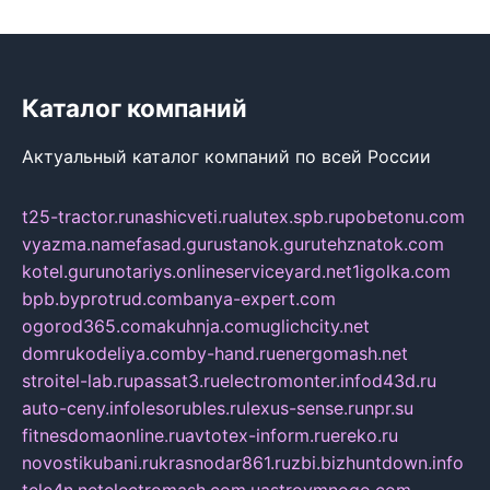
Каталог компаний
Актуальный каталог компаний по всей России
t25-tractor.ru
nashicveti.ru
alutex.spb.ru
pobetonu.com
vyazma.name
fasad.guru
stanok.guru
tehznatok.com
kotel.guru
notariys.online
serviceyard.net
1igolka.com
bpb.by
protrud.com
banya-expert.com
ogorod365.com
akuhnja.com
uglichcity.net
domrukodeliya.com
by-hand.ru
energomash.net
stroitel-lab.ru
passat3.ru
electromonter.info
d43d.ru
auto-ceny.info
lesorubles.ru
lexus-sense.ru
npr.su
fitnesdomaonline.ru
avtotex-inform.ru
ereko.ru
novostikubani.ru
krasnodar861.ru
zbi.biz
huntdown.info