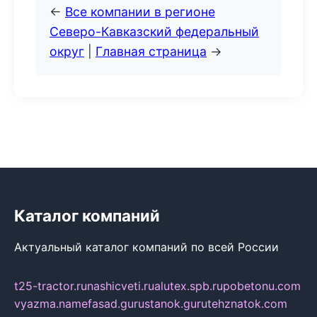
←
Все компании в регионе
Северо-Кавказский федеральный
округ
|
Главная страница
→
Каталог компаний
Актуальный каталог компаний по всей России
t25-tractor.ru
nashicveti.ru
alutex.spb.ru
pobetonu.com
vyazma.name
fasad.guru
stanok.guru
tehznatok.com