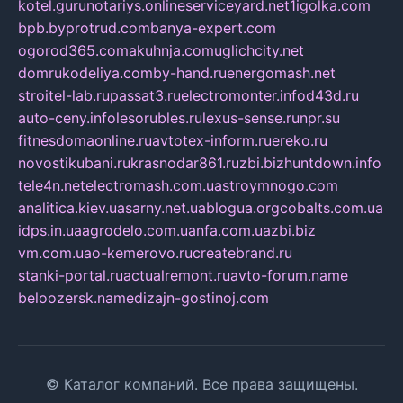
kotel.guru
notariys.online
serviceyard.net
1igolka.com
bpb.by
protrud.com
banya-expert.com
ogorod365.com
akuhnja.com
uglichcity.net
domrukodeliya.com
by-hand.ru
energomash.net
stroitel-lab.ru
passat3.ru
electromonter.info
d43d.ru
auto-ceny.info
lesorubles.ru
lexus-sense.ru
npr.su
fitnesdomaonline.ru
avtotex-inform.ru
ereko.ru
novostikubani.ru
krasnodar861.ru
zbi.biz
huntdown.info
tele4n.net
electromash.com.ua
stroymnogo.com
analitica.kiev.ua
sarny.net.ua
blogua.org
cobalts.com.ua
idps.in.ua
agrodelo.com.ua
nfa.com.ua
zbi.biz
vm.com.ua
o-kemerovo.ru
createbrand.ru
stanki-portal.ru
actualremont.ru
avto-forum.name
beloozersk.name
dizajn-gostinoj.com
© Каталог компаний. Все права защищены.