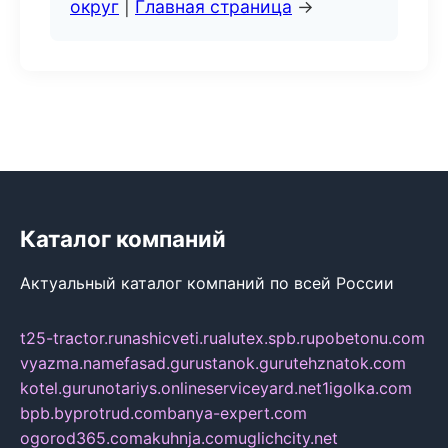
округ
|
Главная страница
→
Каталог компаний
Актуальный каталог компаний по всей России
t25-tractor.ru
nashicveti.ru
alutex.spb.ru
pobetonu.com
vyazma.name
fasad.guru
stanok.guru
tehznatok.com
kotel.guru
notariys.online
serviceyard.net
1igolka.com
bpb.by
protrud.com
banya-expert.com
ogorod365.com
akuhnja.com
uglichcity.net