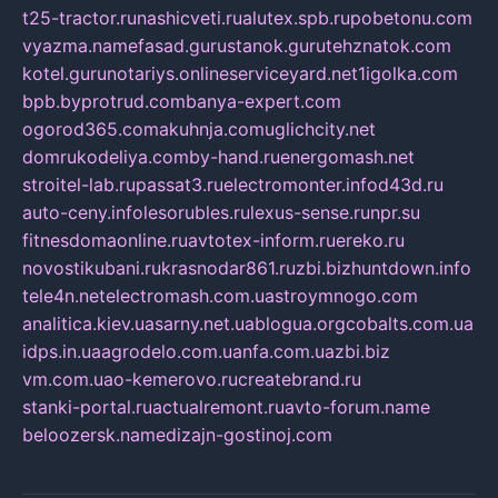
t25-tractor.ru
nashicveti.ru
alutex.spb.ru
pobetonu.com
vyazma.name
fasad.guru
stanok.guru
tehznatok.com
kotel.guru
notariys.online
serviceyard.net
1igolka.com
bpb.by
protrud.com
banya-expert.com
ogorod365.com
akuhnja.com
uglichcity.net
domrukodeliya.com
by-hand.ru
energomash.net
stroitel-lab.ru
passat3.ru
electromonter.info
d43d.ru
auto-ceny.info
lesorubles.ru
lexus-sense.ru
npr.su
fitnesdomaonline.ru
avtotex-inform.ru
ereko.ru
novostikubani.ru
krasnodar861.ru
zbi.biz
huntdown.info
tele4n.net
electromash.com.ua
stroymnogo.com
analitica.kiev.ua
sarny.net.ua
blogua.org
cobalts.com.ua
idps.in.ua
agrodelo.com.ua
nfa.com.ua
zbi.biz
vm.com.ua
o-kemerovo.ru
createbrand.ru
stanki-portal.ru
actualremont.ru
avto-forum.name
beloozersk.name
dizajn-gostinoj.com