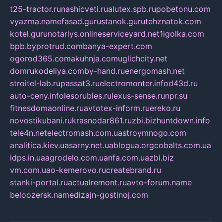
t25-tractor.ru
nashicveti.ru
alutex.spb.ru
pobetonu.com
vyazma.name
fasad.guru
stanok.guru
tehznatok.com
kotel.guru
notariys.online
serviceyard.net
1igolka.com
bpb.by
protrud.com
banya-expert.com
ogorod365.com
akuhnja.com
uglichcity.net
domrukodeliya.com
by-hand.ru
energomash.net
stroitel-lab.ru
passat3.ru
electromonter.info
d43d.ru
auto-ceny.info
lesorubles.ru
lexus-sense.ru
npr.su
fitnesdomaonline.ru
avtotex-inform.ru
ereko.ru
novostikubani.ru
krasnodar861.ru
zbi.biz
huntdown.info
tele4n.net
electromash.com.ua
stroymnogo.com
analitica.kiev.ua
sarny.net.ua
blogua.org
cobalts.com.ua
idps.in.ua
agrodelo.com.ua
nfa.com.ua
zbi.biz
vm.com.ua
o-kemerovo.ru
createbrand.ru
stanki-portal.ru
actualremont.ru
avto-forum.name
beloozersk.name
dizajn-gostinoj.com