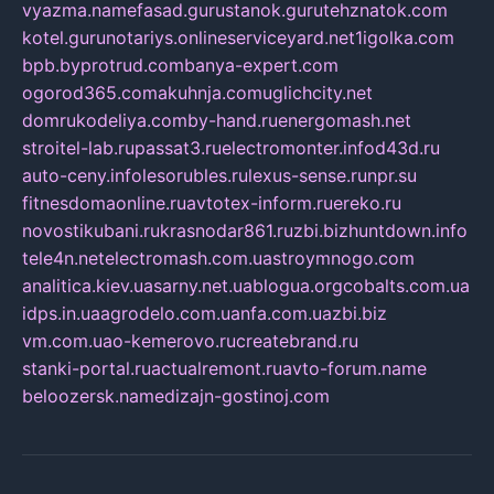
vyazma.name
fasad.guru
stanok.guru
tehznatok.com
kotel.guru
notariys.online
serviceyard.net
1igolka.com
bpb.by
protrud.com
banya-expert.com
ogorod365.com
akuhnja.com
uglichcity.net
domrukodeliya.com
by-hand.ru
energomash.net
stroitel-lab.ru
passat3.ru
electromonter.info
d43d.ru
auto-ceny.info
lesorubles.ru
lexus-sense.ru
npr.su
fitnesdomaonline.ru
avtotex-inform.ru
ereko.ru
novostikubani.ru
krasnodar861.ru
zbi.biz
huntdown.info
tele4n.net
electromash.com.ua
stroymnogo.com
analitica.kiev.ua
sarny.net.ua
blogua.org
cobalts.com.ua
idps.in.ua
agrodelo.com.ua
nfa.com.ua
zbi.biz
vm.com.ua
o-kemerovo.ru
createbrand.ru
stanki-portal.ru
actualremont.ru
avto-forum.name
beloozersk.name
dizajn-gostinoj.com