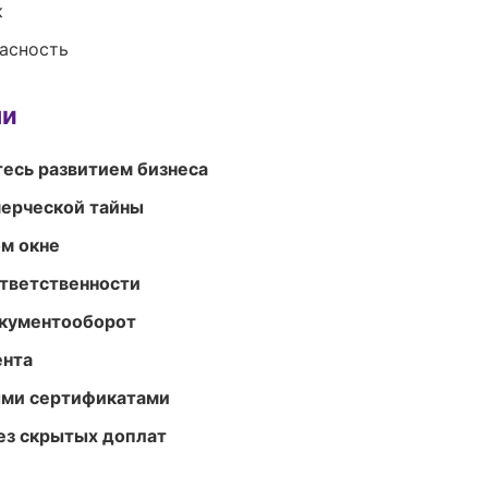
к
пасность
ми
есь развитием бизнеса
мерческой тайны
м окне
ответственности
окументооборот
ента
ыми сертификатами
ез скрытых доплат