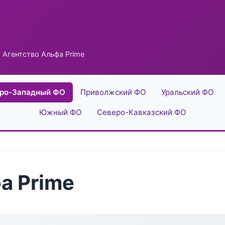
 Агентство Альфа Prime
ро-Западный ФО
Приволжский ФО
Уральский ФО
Южный ФО
Северо-Кавказский ФО
а Prime