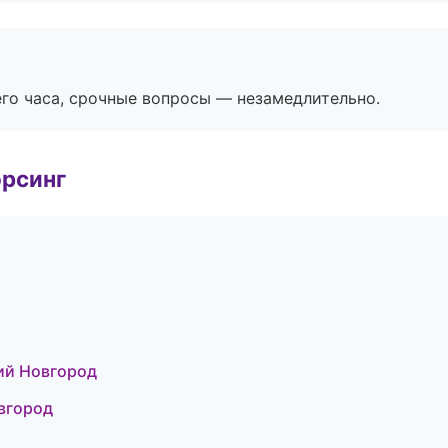
его часа, срочные вопросы — незамедлительно.
орсинг
ий Новгород
вгород