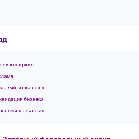
од
в и коворкинг
клама
нсовый консалтинг
квидация бизнеса
нсовый консалтинг