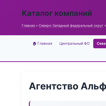
Каталог компаний
Главная
»
Северо-Западный федеральный округ
»
🏠 Главная
Центральный ФО
Севе
Агентство Альф