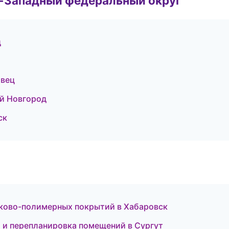
о-Западный федеральный округ
д
овец
й Новгород
ск
ково-полимерных покрытий в Хабаровск
и перепланировка помещений в Сургут