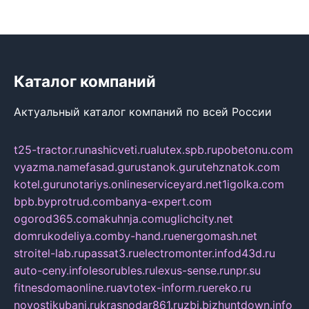
Каталог компаний
Актуальный каталог компаний по всей России
t25-tractor.ru
nashicveti.ru
alutex.spb.ru
pobetonu.com
vyazma.name
fasad.guru
stanok.guru
tehznatok.com
kotel.guru
notariys.online
serviceyard.net
1igolka.com
bpb.by
protrud.com
banya-expert.com
ogorod365.com
akuhnja.com
uglichcity.net
domrukodeliya.com
by-hand.ru
energomash.net
stroitel-lab.ru
passat3.ru
electromonter.info
d43d.ru
auto-ceny.info
lesorubles.ru
lexus-sense.ru
npr.su
fitnesdomaonline.ru
avtotex-inform.ru
ereko.ru
novostikubani.ru
krasnodar861.ru
zbi.biz
huntdown.info