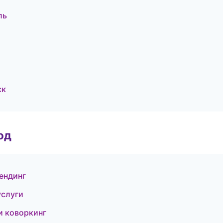
ль
ск
од
ендинг
услуги
и коворкинг