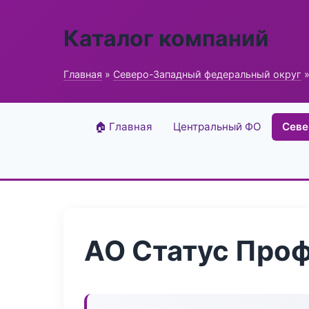
Каталог компаний
Главная
»
Северо-Западный федеральный округ
»
🏠 Главная
Центральный ФО
Севе
АО Статус Про