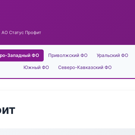
 АО Статус Профит
ро-Западный ФО
Приволжский ФО
Уральский ФО
Южный ФО
Северо-Кавказский ФО
фит