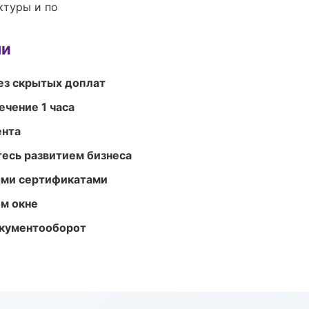
ктуры и по
ми
ез скрытых доплат
ечение 1 часа
ента
есь развитием бизнеса
ыми сертификатами
м окне
окументооборот