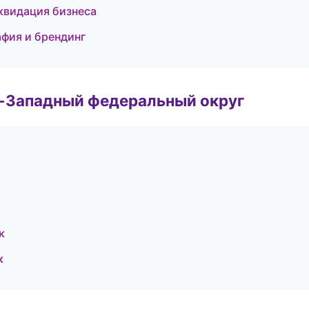
квидация бизнеса
афия и брендинг
о-Западный федеральный округ
к
к