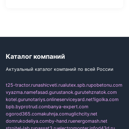
Каталог компаний
Актуальный каталог компаний по всей России
t25-tractor.ru
nashicveti.ru
alutex.spb.ru
pobetonu.com
vyazma.name
fasad.guru
stanok.guru
tehznatok.com
kotel.guru
notariys.online
serviceyard.net
1igolka.com
bpb.by
protrud.com
banya-expert.com
ogorod365.com
akuhnja.com
uglichcity.net
domrukodeliya.com
by-hand.ru
energomash.net
stroitel-lab.ru
passat3.ru
electromonter.info
d43d.ru