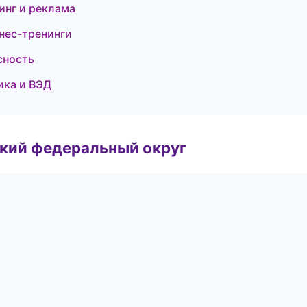
инг и реклама
нес-тренинги
сность
ика и ВЭД
ский федеральный округ