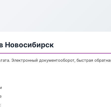
 в Новосибирск
ьтата. Электронный документооборот, быстрая обратна
и
е
к