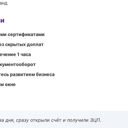
анд
ми
ыми сертификатами
ез скрытых доплат
ечение 1 часа
окументооборот
есь развитием бизнеса
м окне
а дня, сразу открыли счёт и получили ЭЦП.