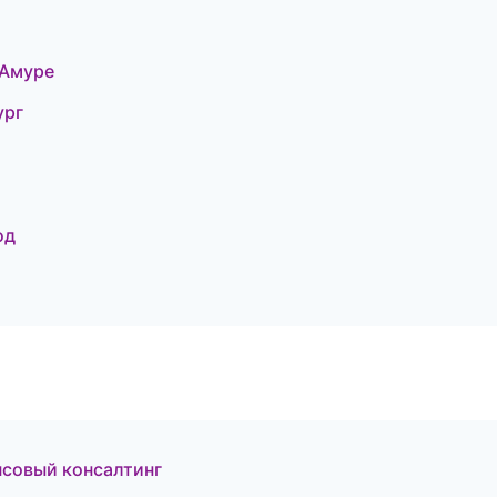
-Амуре
ург
од
нсовый консалтинг