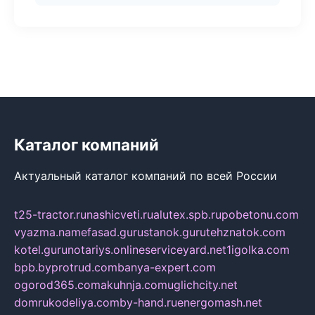
Каталог компаний
Актуальный каталог компаний по всей России
t25-tractor.ru
nashicveti.ru
alutex.spb.ru
pobetonu.com
vyazma.name
fasad.guru
stanok.guru
tehznatok.com
kotel.guru
notariys.online
serviceyard.net
1igolka.com
bpb.by
protrud.com
banya-expert.com
ogorod365.com
akuhnja.com
uglichcity.net
domrukodeliya.com
by-hand.ru
energomash.net