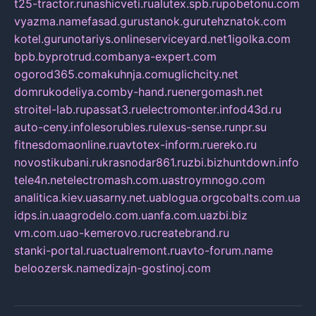
t25-tractor.ru
nashicveti.ru
alutex.spb.ru
pobetonu.com
vyazma.name
fasad.guru
stanok.guru
tehznatok.com
kotel.guru
notariys.online
serviceyard.net
1igolka.com
bpb.by
protrud.com
banya-expert.com
ogorod365.com
akuhnja.com
uglichcity.net
domrukodeliya.com
by-hand.ru
energomash.net
stroitel-lab.ru
passat3.ru
electromonter.info
d43d.ru
auto-ceny.info
lesorubles.ru
lexus-sense.ru
npr.su
fitnesdomaonline.ru
avtotex-inform.ru
ereko.ru
novostikubani.ru
krasnodar861.ru
zbi.biz
huntdown.info
tele4n.net
electromash.com.ua
stroymnogo.com
analitica.kiev.ua
sarny.net.ua
blogua.org
cobalts.com.ua
idps.in.ua
agrodelo.com.ua
nfa.com.ua
zbi.biz
vm.com.ua
o-kemerovo.ru
createbrand.ru
stanki-portal.ru
actualremont.ru
avto-forum.name
beloozersk.name
dizajn-gostinoj.com