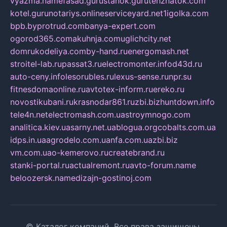
vyazma.name
fasad.guru
stanok.guru
tehznatok.com
kotel.guru
notariys.online
serviceyard.net
1igolka.com
bpb.by
protrud.com
banya-expert.com
ogorod365.com
akuhnja.com
uglichcity.net
domrukodeliya.com
by-hand.ru
energomash.net
stroitel-lab.ru
passat3.ru
electromonter.info
d43d.ru
auto-ceny.info
lesorubles.ru
lexus-sense.ru
npr.su
fitnesdomaonline.ru
avtotex-inform.ru
ereko.ru
novostikubani.ru
krasnodar861.ru
zbi.biz
huntdown.info
tele4n.net
electromash.com.ua
stroymnogo.com
analitica.kiev.ua
sarny.net.ua
blogua.org
cobalts.com.ua
idps.in.ua
agrodelo.com.ua
nfa.com.ua
zbi.biz
vm.com.ua
o-kemerovo.ru
createbrand.ru
stanki-portal.ru
actualremont.ru
avto-forum.name
beloozersk.name
dizajn-gostinoj.com
© Каталог компаний. Все права защищены.