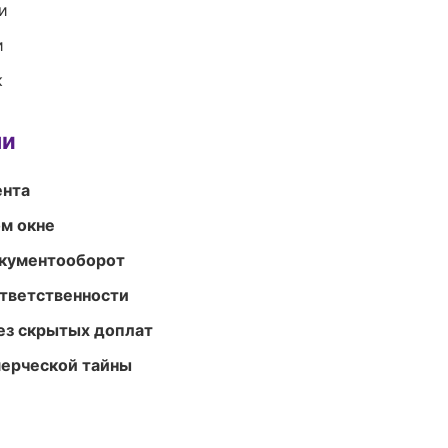
и
и
к
ми
ента
м окне
окументооборот
ответственности
ез скрытых доплат
мерческой тайны