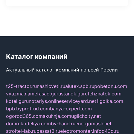
Каталог компаний
Актуальный каталог компаний по всей России
t25-tractor.ru
nashicveti.ru
alutex.spb.ru
pobetonu.com
vyazma.name
fasad.guru
stanok.guru
tehznatok.com
kotel.guru
notariys.online
serviceyard.net
1igolka.com
bpb.by
protrud.com
banya-expert.com
ogorod365.com
akuhnja.com
uglichcity.net
domrukodeliya.com
by-hand.ru
energomash.net
stroitel-lab.ru
passat3.ru
electromonter.info
d43d.ru