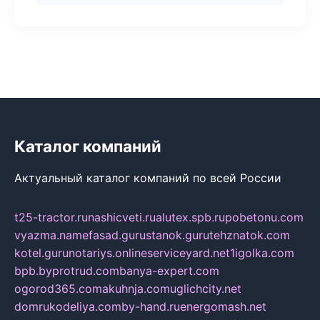
Каталог компаний
Актуальный каталог компаний по всей России
t25-tractor.ru
nashicveti.ru
alutex.spb.ru
pobetonu.com
vyazma.name
fasad.guru
stanok.guru
tehznatok.com
kotel.guru
notariys.online
serviceyard.net
1igolka.com
bpb.by
protrud.com
banya-expert.com
ogorod365.com
akuhnja.com
uglichcity.net
domrukodeliya.com
by-hand.ru
energomash.net