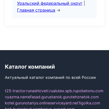
Уральский федеральный округ
|
Главная страница
→
Каталог компаний
Актуальный каталог компаний по всей России
t25-tractor.ru
nashicveti.ru
alutex.spb.ru
pobetonu.com
vyazma.name
fasad.guru
stanok.guru
tehznatok.com
kotel.guru
notariys.online
serviceyard.net
1igolka.com