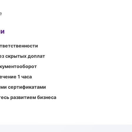
е
ми
ответственности
ез скрытых доплат
окументооборот
ечение 1 часа
ыми сертификатами
есь развитием бизнеса