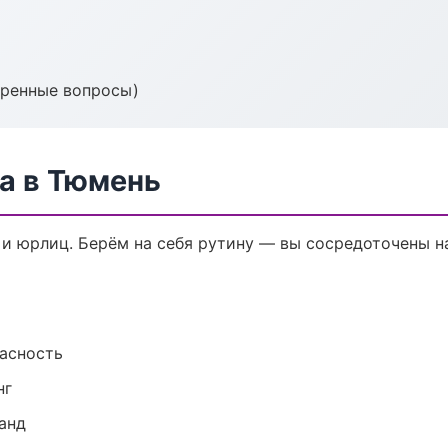
тренные вопросы)
а в Тюмень
 и юрлиц. Берём на себя рутину — вы сосредоточены на
пасность
нг
анд