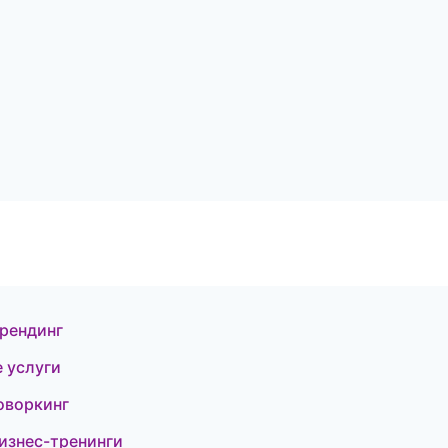
брендинг
 услуги
оворкинг
изнес-тренинги