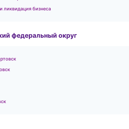
и ликвидация бизнеса
ский федеральный округ
артовск
овск
вск