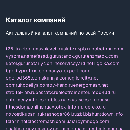
Каталог компаний
Актуальный каталог компаний по всей России
t25-tractor.ru
nashicveti.ru
alutex.spb.ru
pobetonu.com
vyazma.name
fasad.guru
stanok.guru
tehznatok.com
kotel.guru
notariys.online
serviceyard.net
1igolka.com
bpb.by
protrud.com
banya-expert.com
ogorod365.com
akuhnja.com
uglichcity.net
domrukodeliya.com
by-hand.ru
energomash.net
stroitel-lab.ru
passat3.ru
electromonter.info
d43d.ru
auto-ceny.info
lesorubles.ru
lexus-sense.ru
npr.su
fitnesdomaonline.ru
avtotex-inform.ru
ereko.ru
novostikubani.ru
krasnodar861.ru
zbi.biz
huntdown.info
tele4n.net
electromash.com.ua
stroymnogo.com
analitica.kiev.ua
sarny.net.ua
blogua.org
cobalts.com.ua