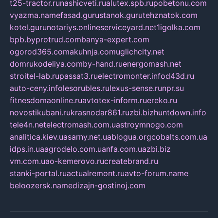
t25-tractor.ru
nashicveti.ru
alutex.spb.ru
pobetonu.com
vyazma.name
fasad.guru
stanok.guru
tehznatok.com
kotel.guru
notariys.online
serviceyard.net
1igolka.com
bpb.by
protrud.com
banya-expert.com
ogorod365.com
akuhnja.com
uglichcity.net
domrukodeliya.com
by-hand.ru
energomash.net
stroitel-lab.ru
passat3.ru
electromonter.info
d43d.ru
auto-ceny.info
lesorubles.ru
lexus-sense.ru
npr.su
fitnesdomaonline.ru
avtotex-inform.ru
ereko.ru
novostikubani.ru
krasnodar861.ru
zbi.biz
huntdown.info
tele4n.net
electromash.com.ua
stroymnogo.com
analitica.kiev.ua
sarny.net.ua
blogua.org
cobalts.com.ua
idps.in.ua
agrodelo.com.ua
nfa.com.ua
zbi.biz
vm.com.ua
o-kemerovo.ru
createbrand.ru
stanki-portal.ru
actualremont.ru
avto-forum.name
beloozersk.name
dizajn-gostinoj.com