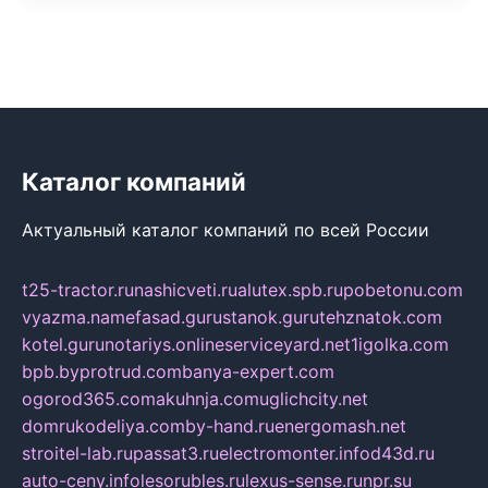
Каталог компаний
Актуальный каталог компаний по всей России
t25-tractor.ru
nashicveti.ru
alutex.spb.ru
pobetonu.com
vyazma.name
fasad.guru
stanok.guru
tehznatok.com
kotel.guru
notariys.online
serviceyard.net
1igolka.com
bpb.by
protrud.com
banya-expert.com
ogorod365.com
akuhnja.com
uglichcity.net
domrukodeliya.com
by-hand.ru
energomash.net
stroitel-lab.ru
passat3.ru
electromonter.info
d43d.ru
auto-ceny.info
lesorubles.ru
lexus-sense.ru
npr.su