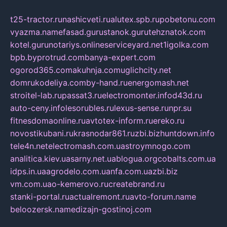
t25-tractor.ru
nashicveti.ru
alutex.spb.ru
pobetonu.com
vyazma.name
fasad.guru
stanok.guru
tehznatok.com
kotel.guru
notariys.online
serviceyard.net
1igolka.com
bpb.by
protrud.com
banya-expert.com
ogorod365.com
akuhnja.com
uglichcity.net
domrukodeliya.com
by-hand.ru
energomash.net
stroitel-lab.ru
passat3.ru
electromonter.info
d43d.ru
auto-ceny.info
lesorubles.ru
lexus-sense.ru
npr.su
fitnesdomaonline.ru
avtotex-inform.ru
ereko.ru
novostikubani.ru
krasnodar861.ru
zbi.biz
huntdown.info
tele4n.net
electromash.com.ua
stroymnogo.com
analitica.kiev.ua
sarny.net.ua
blogua.org
cobalts.com.ua
idps.in.ua
agrodelo.com.ua
nfa.com.ua
zbi.biz
vm.com.ua
o-kemerovo.ru
createbrand.ru
stanki-portal.ru
actualremont.ru
avto-forum.name
beloozersk.name
dizajn-gostinoj.com