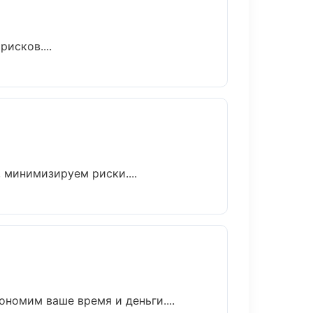
исков....
 минимизируем риски....
ономим ваше время и деньги....