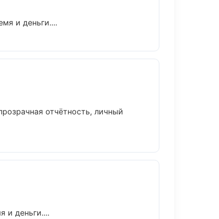
я и деньги....
прозрачная отчётность, личный
и деньги....