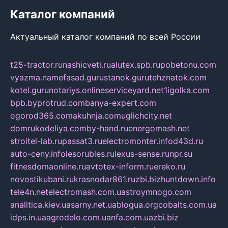
Каталог компаний
Актуальный каталог компаний по всей России
t25-tractor.ru
nashicveti.ru
alutex.spb.ru
pobetonu.com
vyazma.name
fasad.guru
stanok.guru
tehznatok.com
kotel.guru
notariys.online
serviceyard.net
1igolka.com
bpb.by
protrud.com
banya-expert.com
ogorod365.com
akuhnja.com
uglichcity.net
domrukodeliya.com
by-hand.ru
energomash.net
stroitel-lab.ru
passat3.ru
electromonter.info
d43d.ru
auto-ceny.info
lesorubles.ru
lexus-sense.ru
npr.su
fitnesdomaonline.ru
avtotex-inform.ru
ereko.ru
novostikubani.ru
krasnodar861.ru
zbi.biz
huntdown.info
tele4n.net
electromash.com.ua
stroymnogo.com
analitica.kiev.ua
sarny.net.ua
blogua.org
cobalts.com.ua
idps.in.ua
agrodelo.com.ua
nfa.com.ua
zbi.biz