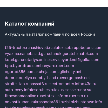
Каталог компаний
Актуальный каталог компаний по всей России
t25-tractor.ru
nashicveti.ru
alutex.spb.ru
pobetonu.com
vyazma.name
fasad.guru
stanok.guru
tehznatok.com
kotel.guru
notariys.online
serviceyard.net
1igolka.com
bpb.by
protrud.com
banya-expert.com
ogorod365.com
akuhnja.com
uglichcity.net
domrukodeliya.com
by-hand.ru
energomash.net
stroitel-lab.ru
passat3.ru
electromonter.info
d43d.ru
auto-ceny.info
lesorubles.ru
lexus-sense.ru
npr.su
fitnesdomaonline.ru
avtotex-inform.ru
ereko.ru
novostikubani.ru
krasnodar861.ru
zbi.biz
huntdown.info
tele4n.net
electromash.com.ua
stroymnogo.com