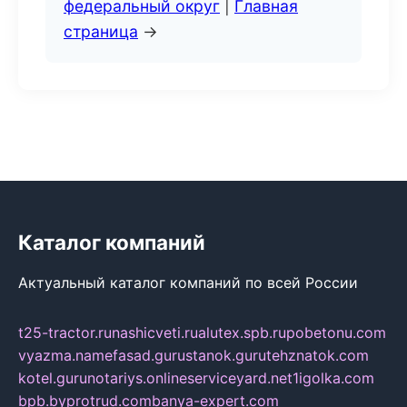
федеральный округ
|
Главная
страница
→
Каталог компаний
Актуальный каталог компаний по всей России
t25-tractor.ru
nashicveti.ru
alutex.spb.ru
pobetonu.com
vyazma.name
fasad.guru
stanok.guru
tehznatok.com
kotel.guru
notariys.online
serviceyard.net
1igolka.com
bpb.by
protrud.com
banya-expert.com