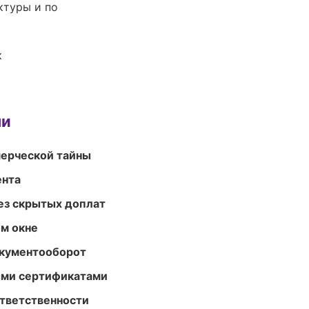
ктуры и по
к
ми
мерческой тайны
ента
ез скрытых доплат
м окне
окументооборот
ыми сертификатами
ответственности