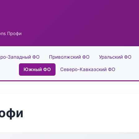
ions Профи
ро-Западный ФО
Приволжский ФО
Уральский ФО
Южный ФО
Северо-Кавказский ФО
рофи