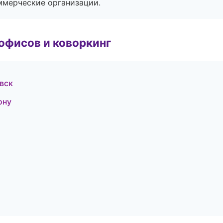
ммерческие организации.
офисов и коворкинг
вск
ону