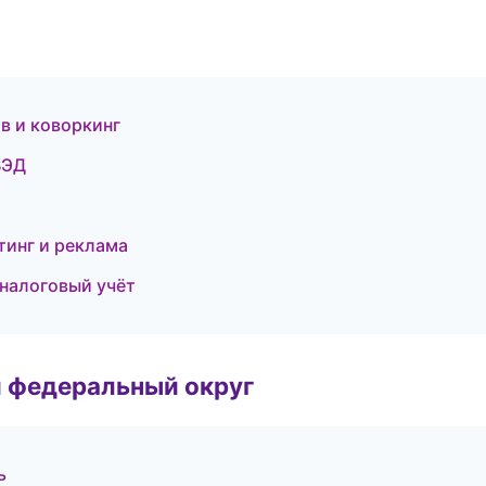
в и коворкинг
ВЭД
тинг и реклама
 налоговый учёт
 федеральный округ
ь