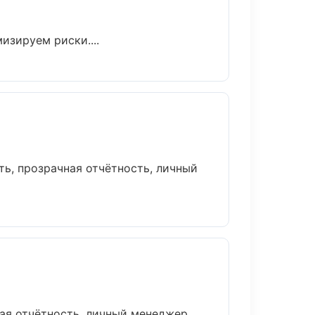
зируем риски....
ь, прозрачная отчётность, личный
я отчётность, личный менеджер....