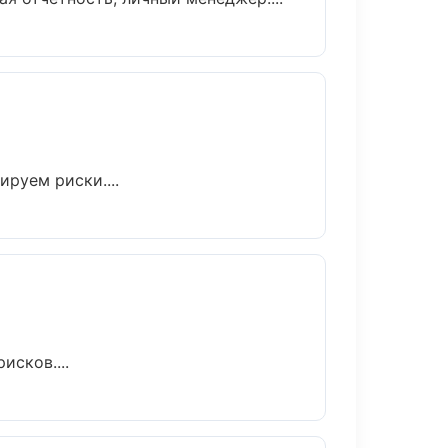
руем риски....
исков....