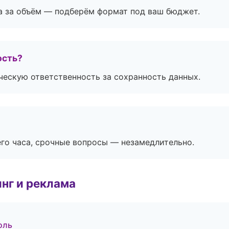
а за объём — подберём формат под ваш бюджет.
ость?
ескую ответственность за сохранность данных.
его часа, срочные вопросы — незамедлительно.
нг и реклама
оль