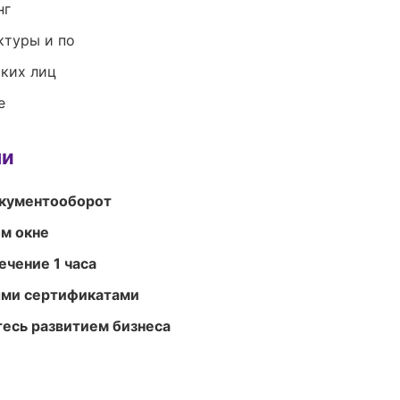
нг
ктуры и по
ких лиц
е
ми
окументооборот
м окне
ечение 1 часа
ыми сертификатами
есь развитием бизнеса