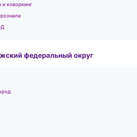
в и коворкинг
ерсонала
ЭД
лжский федеральный округ
ород