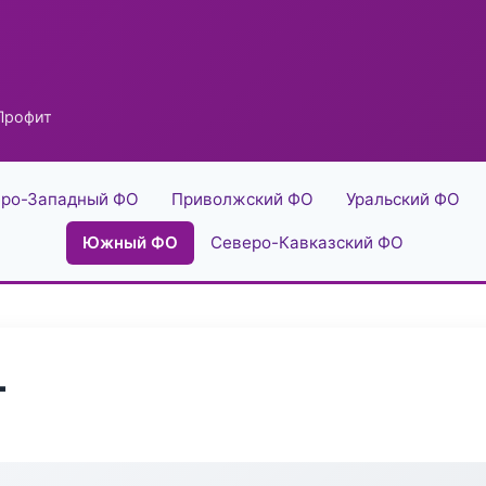
Профит
ро-Западный ФО
Приволжский ФО
Уральский ФО
Южный ФО
Северо-Кавказский ФО
т