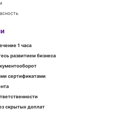
и
пасность
ми
ечение 1 часа
есь развитием бизнеса
окументооборот
ыми сертификатами
ента
ответственности
ез скрытых доплат