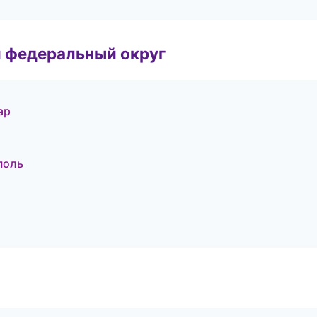
 федеральный округ
ар
поль