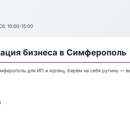
б: 10:00-15:00
дация бизнеса в Симферополь
имферополь для ИП и юрлиц. Берём на себя рутину — в
и